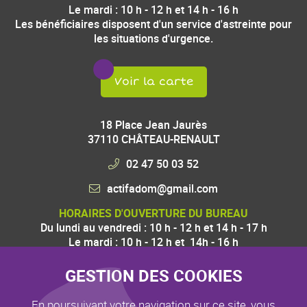
Le mardi : 10 h - 12 h et 14 h - 16 h
Les bénéficiaires disposent d'un service d'astreinte pour
les situations d'urgence.
Voir la carte
18 Place Jean Jaurès
37110
CHÂTEAU-RENAULT
02 47 50 03 52
HORAIRES D'OUVERTURE DU BUREAU
Du lundi au vendredi : 10 h - 12 h et 14 h - 17 h
Le mardi : 10 h - 12 h et 14h - 16 h
Les bénéficiaires disposent d'un service d'astreinte pour
les situations d'urgence.
GESTION DES COOKIES
En poursuivant votre navigation sur ce site, vous